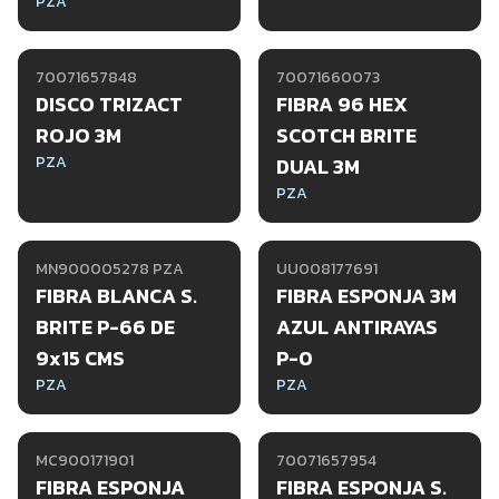
PZA
70071657848
70071660073
DISCO TRIZACT
FIBRA 96 HEX
ROJO 3M
SCOTCH BRITE
PZA
DUAL 3M
PZA
MN900005278 PZA
UU008177691
FIBRA BLANCA S.
FIBRA ESPONJA 3M
BRITE P-66 DE
AZUL ANTIRAYAS
9x15 CMS
P-0
PZA
PZA
MC900171901
70071657954
FIBRA ESPONJA
FIBRA ESPONJA S.