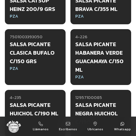
SALSA CATSUP
SALSA PICANTE
HEINZ 200/9 GRS
BRAVA C/355 ML
PZA
PZA
7501003393050
4-226
SALSA PICANTE
SALSA PICANTE
CLASICA BUFALO
HABANERA VERDE
C/150 GRS
GUACAMAYA C/150
PZA
ML
PZA
4-235
12957100085
SALSA PICANTE
SALSA PICANTE
HUICHOL C/190 ML
NEGRA HUICHOL
PZA
C/190 ML
PZA
Llámanos
Escríbenos
Ubícanos
Whatsapp